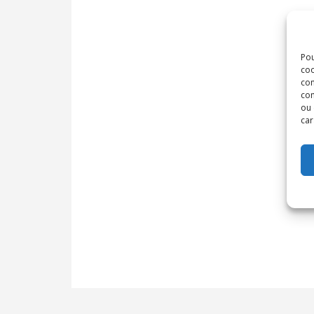
Pou
coo
con
com
ou 
car