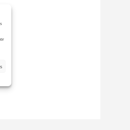
es
tir
es