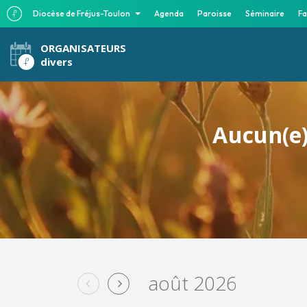
Diocèse de Fréjus-Toulon
Agenda
Paroisse
Séminaire
Fa
ORGANISATEURS
divers
Aucun(e)
août 2026