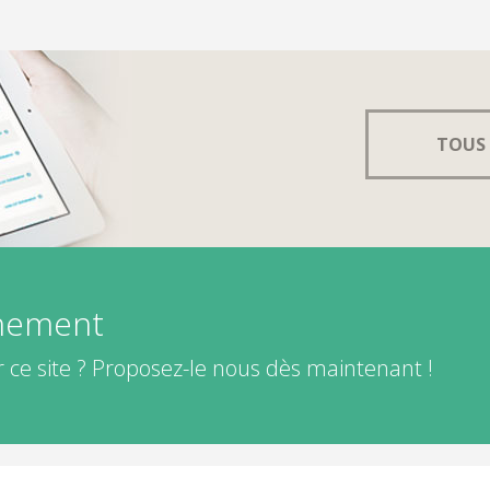
TOUS 
énement
 ce site ? Proposez-le nous dès maintenant !