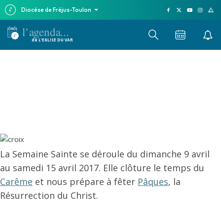
Diocèse de Fréjus-Toulon
l’agenda...
de L’EGLISE DU VAR
Vivre la semaine
Sainte dans le Var
La Semaine Sainte se déroule du dimanche 9 avril
au samedi 15 avril 2017. Elle clôture le temps du
Carême
et nous prépare à fêter
Pâques
, la
Résurrection du Christ.