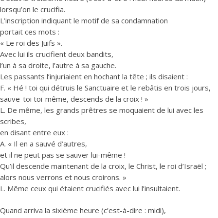
lorsqu’on le crucifia.
L’inscription indiquant le motif de sa condamnation
portait ces mots :
« Le roi des Juifs ».
Avec lui ils crucifient deux bandits,
l’un à sa droite, l’autre à sa gauche.
Les passants l’injuriaient en hochant la tête ; ils disaient :
F. « Hé ! toi qui détruis le Sanctuaire et le rebâtis en trois jours,
sauve-toi toi-même, descends de la croix ! »
L. De même, les grands prêtres se moquaient de lui avec les
scribes,
en disant entre eux :
A. « Il en a sauvé d’autres,
et il ne peut pas se sauver lui-même !
Qu’il descende maintenant de la croix, le Christ, le roi d’Israël ;
alors nous verrons et nous croirons. »
L. Même ceux qui étaient crucifiés avec lui l’insultaient.
Quand arriva la sixième heure (c’est-à-dire : midi),