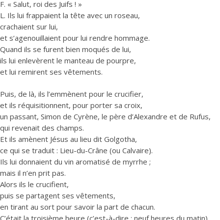
F. « Salut, roi des Juifs ! »
L. Ils lui frappaient la tête avec un roseau,
crachaient sur lui,
et s’agenouillaient pour lui rendre hommage.
Quand ils se furent bien moqués de lui,
ils lui enlevèrent le manteau de pourpre,
et lui remirent ses vêtements.
Puis, de là, ils l’emmènent pour le crucifier,
et ils réquisitionnent, pour porter sa croix,
un passant, Simon de Cyrène, le père d’Alexandre et de Rufus,
qui revenait des champs.
Et ils amènent Jésus au lieu dit Golgotha,
ce qui se traduit : Lieu-du-Crâne (ou Calvaire).
Ils lui donnaient du vin aromatisé de myrrhe ;
mais il n’en prit pas.
Alors ils le crucifient,
puis se partagent ses vêtements,
en tirant au sort pour savoir la part de chacun.
C’était la troisième heure (c’est-à-dire : neuf heures du matin)